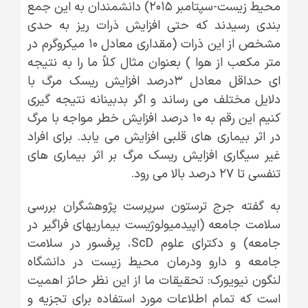
محیط زیست-سپتامبر ۲۰۱۵) دانشمندان به این جمع
بندی رسیدند که حتی افزایش ذرات ریز به حدی
مشخص از این ذرات (مقداری معادل ۱۰ میکروگرم در
متر مکعب از هوا ) بعنوان مثال کلاً ما را به نتیجه
ای حداقل معادل ۳درصد افزایش ریسک مرگ با
دلایل مختلف می رساند و اگر بدبینانه نتیجه گیری
کنیم این رقم به ۱۰ درصد افزایش خطر مواجه با مرگ
در اثر بیماری های قلبی افزایش می یابد. برای افراد
غیر سیگاری افزایش ریسک مرگ بر اثر بیماری های
تنفسی تا ۲۷ درصد بالا می رود.
به گفته جرج ترستون سرپرست پژوهشگران بررسی
سلامت جامعه (اپیدمیولوژیست بیماریهای فراگیر در
جامعه) و دکترای علوم ScD، پرفسور در سلامت
جامعه و دارو ودرمان محیط زیست در دانشگاه
لنگون نیویورک: تحقیقات ما از این نظر حائز اهمیت
است که تمام اطلاعات مورد استفاده برای تجزیه و