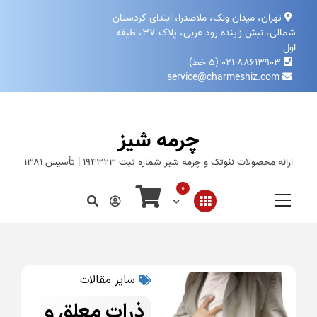
تهران، میدان ونک، ملاصدرا، ابتدای کردستان
شمالی، نبش زاینده‌ رود غربی، پلاک ۳۷، طبقه
اول
۰۲۱-۸۸۶۱۳۹۰۳ (۵ خط)
service@charmeshiz.com
چرمه شیز
ارائه محصولات نئوتک و چرمه شیز شماره ثبت ۱۹۴۳۲۳ | تأسیس ۱۳۸۱
0
سایر مقالات
ذرات معلق و