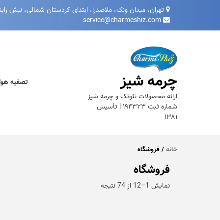
Ski
تهران، میدان ونک، ملاصدرا، ابتدای کردستان شمالی، نبش زاینده‌ رود غر
t
service@charmeshiz.com
conten
چرمه شیز
تصفیه هوا
ارائه محصولات نئوتک و چرمه شیز
شماره ثبت ۱۹۴۳۲۳ | تأسیس
۱۳۸۱
خانه
/ فروشگاه
فروشگاه
Sorted
نمایش 1–12 از 74 نتیجه
by
price:
high