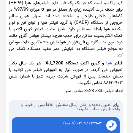
کربن اکتیو است که در یک پک قرار دارد. فیلترهای هپا (HEPA)
برای حذف ذرات آلاینده زیان بار معلق در هوا تا میزان 97/99% در
فضاهای داخلی طراحی و ساخته شده اند. میزان هوای سالم
خروجی از دستگاه (CADR) با گرید فیلتر هپا و توان فن و نوع
مکنده هوا رابطه مستقیم دارد. شارژ مثبت فیلتر کربن اکتیو با
کمک الکتریسیته ساکن برای جذب هرچه بیشتر عوامل گازی مانند
دود، بوی بد و گازهای آلی فرار در هوا نقش چشمگیری دارد تعویض
به موقع فیلتر دستگاه به افزایش عمر مفید دستگاه کمک می
کند..
فیلتر
هپا
و کربن اکتیو دستگاه XJ_7200
هر یک سال یکبار
تعویض می گردد. در صورت نیاز به تعویض فیلتر می توانید با
بخش خدمات پس از فروش شرکت چرمه شیز با شماره تلفن
۸۸۶۱۳۹۰۳ تماس بگیرید.
ابعاد فیلتر: 33× 28×3 سانتی متر
برای تعیین نحوه و زمان ارسال سفارش، لطفاً پس از خرید با
واحد فروش تماس بگیرید:
۰۲۱-۸۸۶۱۳۹۰۳ (۵ خط)