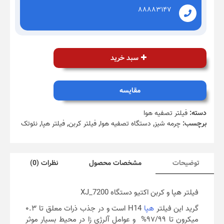
۸۸۸۸۳۱۴۷
سبد خرید
مقایسه
دسته:
فیلتر تصفیه هوا
برچسب:
چرمه شیز
,
دستگاه تصفیه هوا
,
فیلتر کربن
,
فیلتر هپا
,
نئوتک
توضیحات
مشخصات محصول
نظرات (0)
فیلتر هپا و کربن اکتیو دستگاه XJ_7200
گرید این فیلتر
هپا
H14 است و در جذب ذرات معلق تا ۰.۳
میکرون تا ۹۷/۹۹% و عوامل آلرژی زا در محیط بسیار موثر