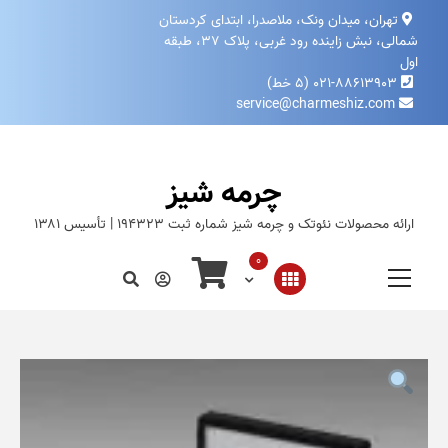
تهران، میدان ونک، ملاصدرا، ابتدای کردستان
شمالی، نبش زاینده‌ رود غربی، پلاک ۳۷، طبقه
اول
۰۲۱-۸۸۶۱۳۹۰۳ (۵ خط)
service@charmeshiz.com
چرمه شیز
ارائه محصولات نئوتک و چرمه شیز شماره ثبت ۱۹۴۳۲۳ | تأسیس ۱۳۸۱
0