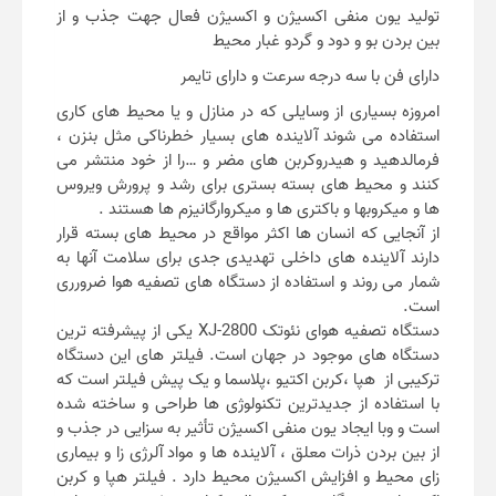
تولید یون منفی اکسیژن و اکسیژن فعال جهت جذب و از
بین بردن بو و دود و گردو غبار محیط
دارای فن با سه درجه سرعت و دارای تایمر
امروزه بسیاری از وسایلی که در منازل و یا محیط های کاری
استفاده می شوند آلاینده های بسیار خطرناکی مثل بنزن ،
فرمالدهید و هیدروکربن های مضر و …را از خود منتشر می
کنند و محیط های بسته بستری برای رشد و پرورش ویروس
ها و میکروبها و باکتری ها و میکروارگانیزم ها هستند .
از آنجایی که انسان ها اکثر مواقع در محیط های بسته قرار
دارند آلاینده های داخلی تهدیدی جدی برای سلامت آنها به
شمار می روند و استفاده از دستگاه های تصفیه هوا ضرورری
است.
دستگاه تصفیه هوای نئوتک XJ-2800 یکی از پیشرفته ترین
دستگاه های موجود در جهان است. فیلتر های این دستگاه
ترکیبی از هپا ،کربن اکتیو ،پلاسما و یک پیش فیلتر است که
با استفاده از جدیدترین تکنولوژی ها طراحی و ساخته شده
است و وبا ایجاد یون منفی اکسیژن تأثیر به سزایی در جذب و
از بین بردن ذرات معلق ، آلاینده ها و مواد آلرژی زا و بیماری
زای محیط و افزایش اکسیژن محیط دارد . فیلتر هپا و کربن