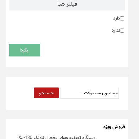
فیلتر هپا
دارد
ندارد
بگرد!
جستجو
فروش ویژه
دستگاه تصفیه هوای یخچال نئوتک XJ-130