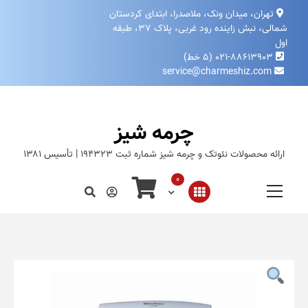
تهران، میدان ونک، ملاصدرا، ابتدای کردستان
شمالی، نبش زاینده‌ رود غربی، پلاک ۳۷، طبقه
اول
۰۲۱-۸۸۶۱۳۹۰۳ (۵ خط)
service@charmeshiz.com
چرمه شیز
ارائه محصولات نئوتک و چرمه شیز شماره ثبت ۱۹۴۳۲۳ | تأسیس ۱۳۸۱
0