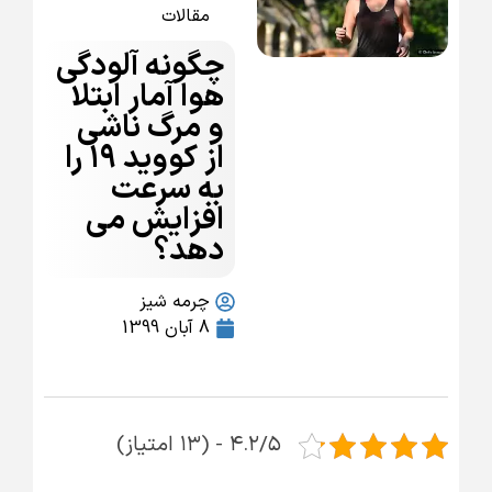
مقالات
چگونه آلودگی
هوا آمار ابتلا
و مرگ ناشی
از کووید ۱۹ را
به سرعت
افزایش می
دهد؟
چرمه شیز
8 آبان 1399
۴.۲/۵ - (۱۳ امتیاز)