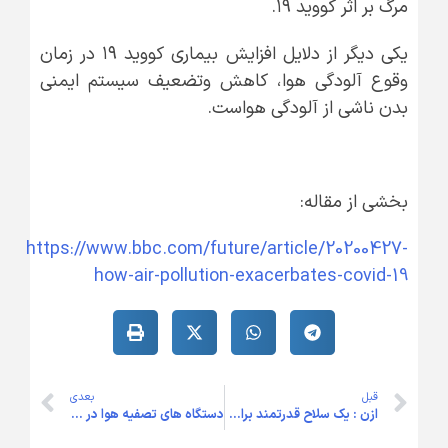
مرگ بر اثر کووید ۱۹.
یکی دیگر از دلایل افزایش بیماری کووید ۱۹ در زمان
وقوع آلودگی هوا، کاهش وتضعیف سیستم ایمنی
بدن ناشی از آلودگی هواست.
بخشی از مقاله:
https://www.bbc.com/future/article/20200427-
how-air-pollution-exacerbates-covid-19
قبل
بعدی
ازن : یک سلاح قدرتمند برای مبارزه با شیوع کووید ۱۹
دستگاه های تصفیه هوا در طی همه گیری ویروس کرونا(کووید۱۹)