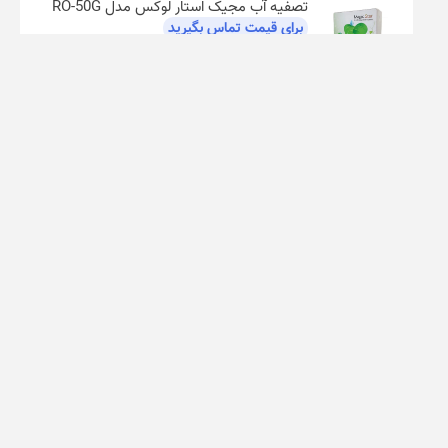
تصفیه آب مجیک استار لوکس مدل RO-50G
برای قیمت تماس بگیرید
نوشته‌های تازه
مقایسه بهترین دستگاه های تصفیه هوای خانگی
رواج استفاده از دستگاه‌های تصفیه هوا در زمان آلودگی هوا و
تغییرات اقلیمی
آیا در تابستان هم باید نگران آلودگی هوا باشیم؟
آیا به راستی فیلتر هپا توانایی حذف ذرات خطرناک رادیواکتیو
معلق در هوا را دارد؟
آیا دستگاه های تصفیه هوا واقعاً مفید هستند؟