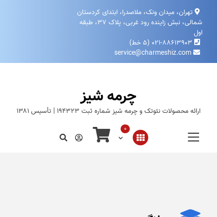
تهران، میدان ونک، ملاصدرا، ابتدای کردستان
شمالی، نبش زاینده‌ رود غربی، پلاک ۳۷، طبقه
اول
۰۲۱-۸۸۶۱۳۹۰۳ (۵ خط)
service@charmeshiz.com
چرمه شیز
ارائه محصولات نئوتک و چرمه شیز شماره ثبت ۱۹۴۳۲۳ | تأسیس ۱۳۸۱
0