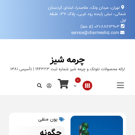
تهران، میدان ونک، ملاصدرا، ابتدای کردستان
شمالی، نبش زاینده‌ رود غربی، پلاک ۳۷، طبقه
اول
۰۲۱-۸۸۶۱۳۹۰۳ (۵ خط)
service@charmeshiz.com
چرمه شیز
ارائه محصولات نئوتک و چرمه شیز شماره ثبت ۱۹۴۳۲۳ | تأسیس ۱۳۸۱
0
یون منفی
چگونه