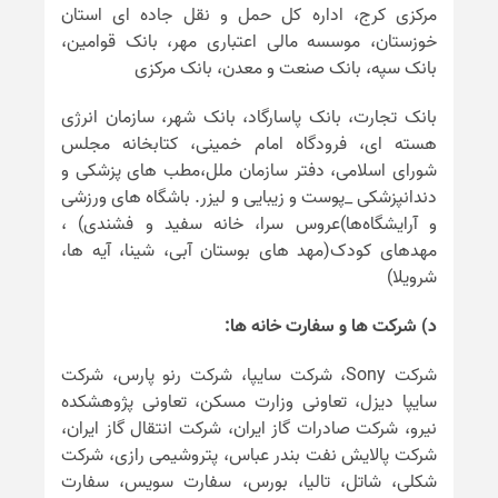
مرکزی کرج، اداره کل حمل و نقل جاده ای استان
خوزستان، موسسه مالی اعتباری مهر، بانک قوامین،
بانک سپه، بانک صنعت و معدن، بانک مرکزی
بانک تجارت، بانک پاسارگاد، بانک شهر، سازمان انرژی
هسته ای، فرودگاه امام خمینی، کتابخانه مجلس
شورای اسلامی، دفتر سازمان ملل،مطب های پزشکی و
دندانپزشکی _پوست و زیبایی و لیزر. باشگاه های ورزشی
و آرایشگاه‌ها)عروس سرا، خانه سفید و فشندی) ،
مهدهای کودک(مهد های بوستان آبی، شینا، آیه ها،
شرویلا)
د) شرکت ها و سفارت خانه ها:
شرکت Sony، شرکت سایپا، شرکت رنو پارس، شرکت
سایپا دیزل، تعاونی وزارت مسکن، تعاونی پژوهشکده
نیرو، شرکت صادرات گاز ایران، شرکت انتقال گاز ایران،
شرکت پالایش نفت بندر عباس، پتروشیمی رازی، شرکت
شکلی، شاتل، تالیا، بورس، سفارت سویس، سفارت