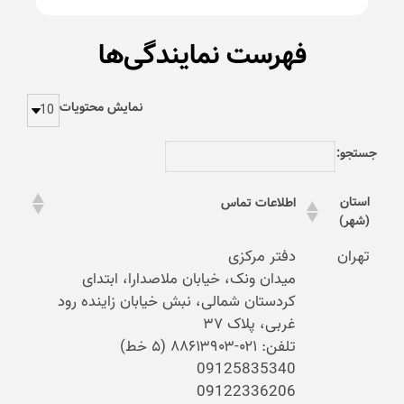
فهرست نمایندگی‌ها
نمایش محتویات
جستجو:
استان
اطلاعات تماس
(شهر)
تهران
دفتر مرکزی
میدان ونک، خیابان ملاصدارا، ابتدای
کردستان شمالی، نبش خیابان زاینده رود
غربی، پلاک ۳۷
تلفن: ۰۲۱-۸۸۶۱۳۹۰۳ (۵ خط)
09125835340
09122336206