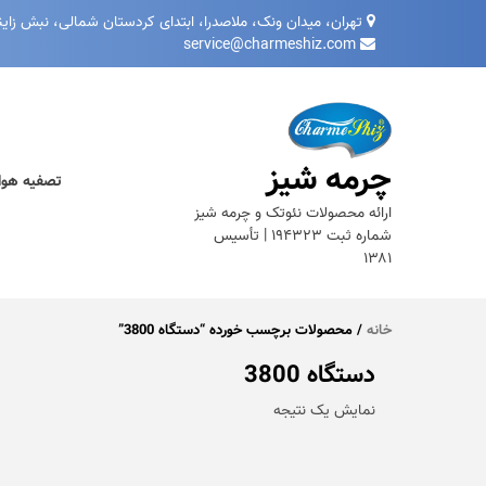
Ski
تهران، میدان ونک، ملاصدرا، ابتدای کردستان شمالی، نبش زاینده‌ رود غر
t
service@charmeshiz.com
conten
چرمه شیز
تصفیه هوا
ارائه محصولات نئوتک و چرمه شیز
شماره ثبت ۱۹۴۳۲۳ | تأسیس
۱۳۸۱
خانه
/ محصولات برچسب خورده “دستگاه 3800”
دستگاه 3800
نمایش یک نتیجه