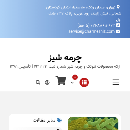
تهران، میدان ونک، ملاصدرا، ابتدای کردستان
شمالی، نبش زاینده‌ رود غربی، پلاک ۳۷، طبقه
اول
۰۲۱-۸۸۶۱۳۹۰۳ (۵ خط)
service@charmeshiz.com
چرمه شیز
ارائه محصولات نئوتک و چرمه شیز شماره ثبت ۱۹۴۳۲۳ | تأسیس ۱۳۸۱
0
سایر مقالات